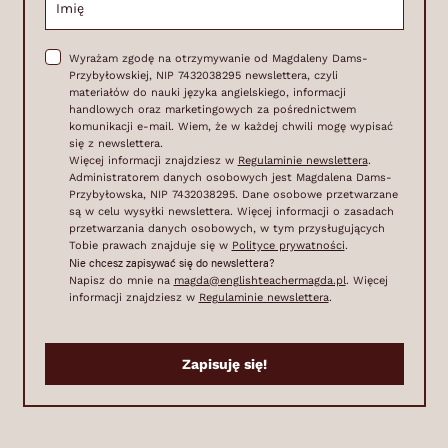
Wyrażam zgodę na otrzymywanie od Magdaleny Dams-
Przybyłowskiej, NIP 7432038295 newslettera, czyli
materiałów do nauki języka angielskiego, informacji
handlowych oraz marketingowych za pośrednictwem
komunikacji e-mail. Wiem, że w każdej chwili mogę wypisać
się z newslettera.
Więcej informacji znajdziesz w
Regulaminie newslettera
.
Administratorem danych osobowych jest Magdalena Dams-
Przybyłowska, NIP 7432038295. Dane osobowe przetwarzane
są w celu wysyłki newslettera. Więcej informacji o zasadach
przetwarzania danych osobowych, w tym przysługujących
Tobie prawach znajduje się w
Polityce prywatności
.
Nie chcesz zapisywać się do newslettera?
Napisz do mnie na
magda@englishteachermagda.pl
. Więcej
informacji znajdziesz w
Regulaminie newslettera
.
Zapisuję się!