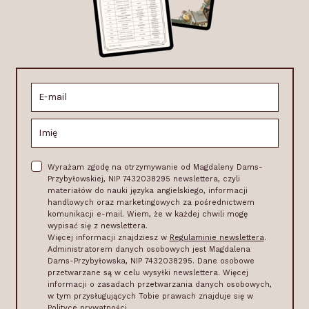
Wyrażam zgodę na otrzymywanie od Magdaleny Dams-
Przybyłowskiej, NIP 7432038295 newslettera, czyli
materiałów do nauki języka angielskiego, informacji
handlowych oraz marketingowych za pośrednictwem
komunikacji e-mail. Wiem, że w każdej chwili mogę
wypisać się z newslettera.
Więcej informacji znajdziesz w
Regulaminie newslettera
.
Administratorem danych osobowych jest Magdalena
Dams-Przybyłowska, NIP 7432038295. Dane osobowe
przetwarzane są w celu wysyłki newslettera. Więcej
informacji o zasadach przetwarzania danych osobowych,
w tym przysługujących Tobie prawach znajduje się w
Polityce prywatności
.