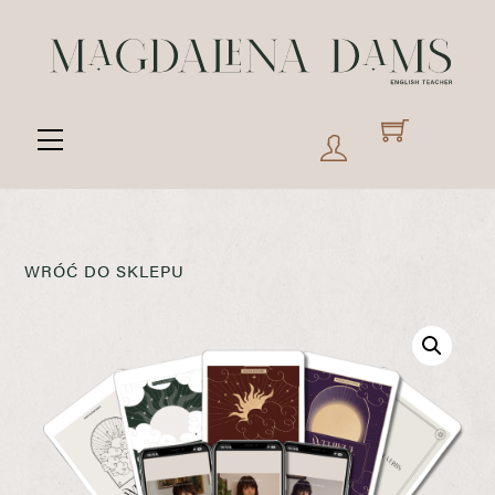
Skip
to
content
Menu
WRÓĆ DO SKLEPU