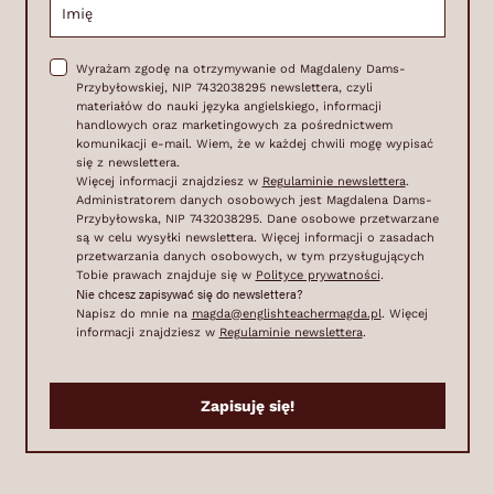
Wyrażam zgodę na otrzymywanie od Magdaleny Dams-
Przybyłowskiej, NIP 7432038295 newslettera, czyli
materiałów do nauki języka angielskiego, informacji
handlowych oraz marketingowych za pośrednictwem
komunikacji e-mail. Wiem, że w każdej chwili mogę wypisać
się z newslettera.
Więcej informacji znajdziesz w
Regulaminie newslettera
.
Administratorem danych osobowych jest Magdalena Dams-
Przybyłowska, NIP 7432038295. Dane osobowe przetwarzane
są w celu wysyłki newslettera. Więcej informacji o zasadach
przetwarzania danych osobowych, w tym przysługujących
Tobie prawach znajduje się w
Polityce prywatności
.
Nie chcesz zapisywać się do newslettera?
Napisz do mnie na
magda@englishteachermagda.pl
. Więcej
informacji znajdziesz w
Regulaminie newslettera
.
Zapisuję się!