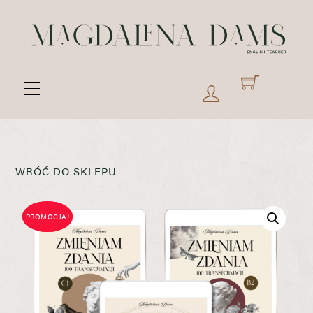
Skip
to
content
Menu
WRÓĆ DO SKLEPU
PROMOCJA!
PROMOCJA!