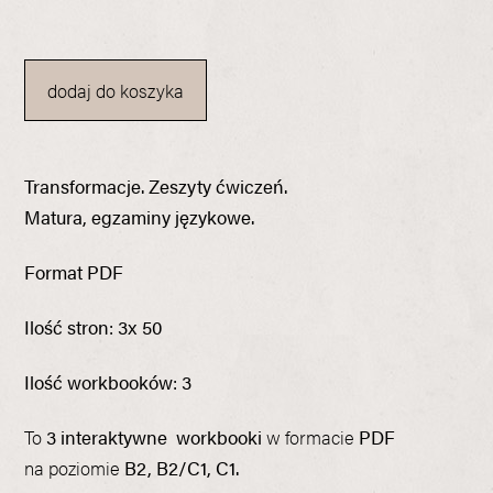
wynosiła:
wynosi:
174,00 zł.
150,00 zł.
dodaj do koszyka
Transformacje. Zeszyty ćwiczeń.
Matura, egzaminy językowe.
Format PDF
Ilość stron: 3x 50
Ilość workbooków: 3
To
3 interaktywne workbooki
w formacie
PDF
na poziomie
B2, B2/C1, C1.