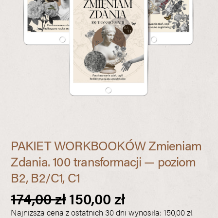
PAKIET WORKBOOKÓW Zmieniam
Zdania. 100 transformacji — poziom
B2, B2/C1, C1
Pierwotna
Aktualna
174,00
zł
150,00
zł
cena
cena
Najniższa cena z ostatnich 30 dni wynosiła:
150,00
zł
.