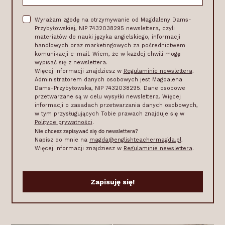
Wyrażam zgodę na otrzymywanie od Magdaleny Dams-
Przybyłowskiej, NIP 7432038295 newslettera, czyli
materiałów do nauki języka angielskiego, informacji
handlowych oraz marketingowych za pośrednictwem
komunikacji e-mail. Wiem, że w każdej chwili mogę
wypisać się z newslettera.
Więcej informacji znajdziesz w
Regulaminie newslettera
.
Administratorem danych osobowych jest Magdalena
Dams-Przybyłowska, NIP 7432038295. Dane osobowe
przetwarzane są w celu wysyłki newslettera. Więcej
informacji o zasadach przetwarzania danych osobowych,
w tym przysługujących Tobie prawach znajduje się w
Polityce prywatności
.
Nie chcesz zapisywać się do newslettera?
Napisz do mnie na
magda@englishteachermagda.pl
.
Więcej informacji znajdziesz w
Regulaminie newslettera
.
Zapisuję się!