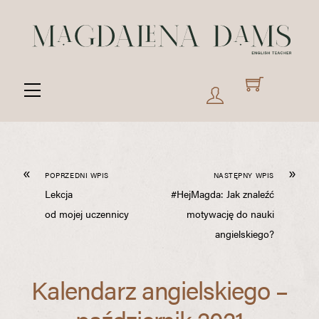
Skip
to
content
Menu
«
»
POPRZEDNI WPIS
NASTĘPNY WPIS
Lekcja
#HejMagda: Jak znaleźć
od mojej uczennicy
motywację do nauki
angielskiego?
Kalendarz angielskiego –