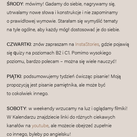
ŚRODY
: mówimy! Gadamy do siebie, nagrywamy się,
utrwalamy nowe słowa i konstrukcje i nie zapominamy
o prawidłowej wymowie. Starałam się wymyślić tematy
na tyle ogólne, aby każdy mógł dostosować je do siebie.
CZWARTKI
: znów zapraszam na
InstaStories
, gdzie pojawią
się quizy na poziomach B2 i C1. Pomimo wysokiego
poziomu, bardzo polecam – można się wiele nauczyć!
PIĄTKI
: podsumowujemy tydzień ćwicząc pisanie! Moją
propozycją jest pisanie pamiętnika, ale może być
to cokolwiek innego.
SOBOTY
: w weekendy wrzucamy na luz i oglądamy filmiki!
W Kalendarzu znajdziecie linki do różnych ciekawych
kanałów na
youtube
, ale możecie obejrzeć zupełnie
co innego, byleby po angielsku!