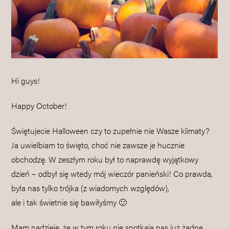
Hi guys!
Happy October!
Świętujecie Halloween czy to zupełnie nie Wasze klimaty?
Ja uwielbiam to święto, choć nie zawsze je hucznie
obchodzę. W zeszłym roku był to naprawdę wyjątkowy
dzień – odbył się wtedy mój wieczór panieński! Co prawda,
była nas tylko trójka (z wiadomych względów),
ale i tak świetnie się bawiłyśmy 🙂
Mam nadzieję, że w tym roku nie spotkają nas już żadne