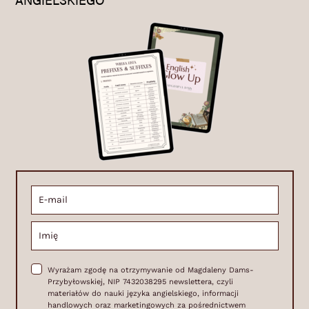
Wyrażam zgodę na otrzymywanie od Magdaleny Dams-
Przybyłowskiej, NIP 7432038295 newslettera, czyli
materiałów do nauki języka angielskiego, informacji
handlowych oraz marketingowych za pośrednictwem