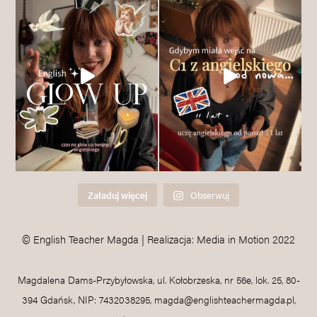
Załaduj więcej
Obserwuj
© English Teacher Magda | Realizacja: Media in Motion 2022
Magdalena Dams-Przybyłowska, ul. Kołobrzeska, nr 56e, lok. 25, 80-
394 Gdańsk, NIP: 7432038295, magda@englishteachermagda.pl,